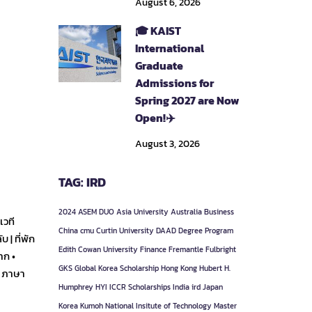
August 6, 2026
🎓 KAIST
International
Graduate
Admissions for
Spring 2027 are Now
Open!✈️
August 3, 2026
TAG: IRD
2024
ASEM DUO
Asia University
Australia
Business
เวที
China
cmu
Curtin University
DAAD
Degree Program
| ที่พัก
Edith Cowan University
Finance
Fremantle
Fulbright
าก •
GKS
Global Korea Scholarship
Hong Kong
Hubert H.
V ภาษา
Humphrey
HYI
ICCR Scholarships
India
ird
Japan
Korea
Kumoh National Insitute of Technology
Master