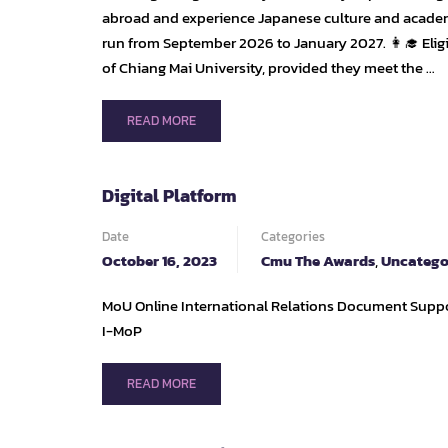
abroad and experience Japanese culture and academi
run from September 2026 to January 2027. 👩‍🎓 Eli
of Chiang Mai University, provided they meet the …
READ
READ MORE
MORE
ABOUT
TOYO
Digital Platform
UNIVERSITY,
JAPAN
Date
Categories
–
October 16, 2023
Cmu The Awards
,
Uncatego
FALL
SEMESTER
2026
MoU Online International Relations Document Support
I-MoP
READ
READ MORE
MORE
ABOUT
DIGITAL