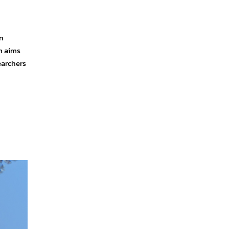
n
m aims
earchers