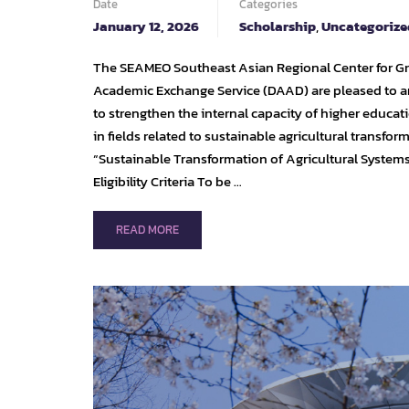
Date
Categories
January 12, 2026
Scholarship
,
Uncategorize
The SEAMEO Southeast Asian Regional Center for G
Academic Exchange Service (DAAD) are pleased to an
to strengthen the internal capacity of higher educat
in fields related to sustainable agricultural transf
“Sustainable Transformation of Agricultural System
Eligibility Criteria To be …
READ
READ MORE
MORE
ABOUT
CALL
FOR
APPLICATIONS:
DAAD-
SEARCA
IN-
COUNTRY/IN-