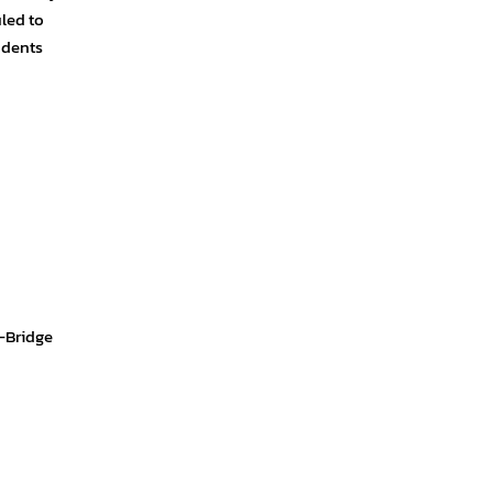
led to
udents
I-Bridge