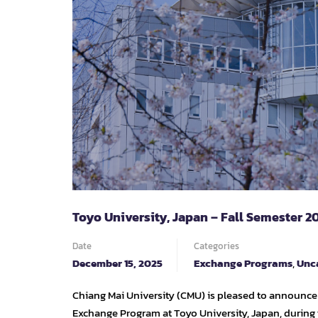
REGION
SCHOLARSHIP
PROGRAMME
(ACADEMIC
YEAR
2026-
2027)
Toyo University, Japan – Fall Semester 2
Date
Categories
December 15, 2025
Exchange Programs
,
Unc
Chiang Mai University (CMU) is pleased to announce a
Exchange Program at Toyo University, Japan, during 