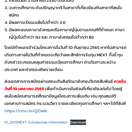
เกิดในวันที่ 2 เมษายน 2530 เป็นต้นไป
จบการศึกษาระดับปริญญาตรี ในสาขาที่เกี่ยวข้องกับสาขาที่สนใจ
สมัคร
มีผลการเรียนเฉลี่ยไม่ต่ำกว่า 3.0
มีผลคะแนนภาษาอังกฤษหรือภาษาญี่ปุ่นตามเกณฑ์ที่กำหนด ภาษา
ญี่ปุ่นไม่ต่ำกว่า N2 และ ภาษาอังกฤษไม่ต่ำกว่า B2
โดยมีกำหนดเข้าร่วมโครงการในวันที่ 10 กันยายน 2565 หากไม่สามารถ
เดินทางภายในวันที่กำหนดจะถือว่าสละสิทธ์การรับทุน MEXT ทั้งนี้ ทุน
ดังกล่าวจะครอบคลุมค่าธรรมเนียนการศึกษา ค่าเดินทางระหว่าง
ประเทศ และค่าครองชีพรายเดือน
ส่งเอกสารการสมัครผ่านคณะต้นสังกัดมายังกองวิเทศสัมพันธ์
ภายใน
วันที่ 10 มกราคม 2565
เพื่อดำเนินการในส่วนที่เกี่ยวข้องต่อไป โดยผู้
สนใจสมัครสามารถศึกษาข้อมูลโครงการเพิ่มเติม เช่น คุณสมบัติ
เอกสารการสมัคร กระบวนวิชา รายละเอียดทุนการศึกษา ฯลฯ ได้ที่ลิงค์
https://cmu.to/QZieW
01_2022MEXT-Scholarship-Information
Download