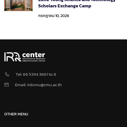
Scholars Exchange Camp
กรกฎาคม 10, 2026
Tel: 66 5394 3661 to 8
Email: irdcmu@cmu.ac.th
OTHER MENU