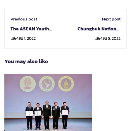
Previous post
Next post
The ASEAN Youth
Chungbuk National
Volunteer Programme
University 2022-2023
เมษายน 1, 2022
เมษายน 5, 2022
(AYVP)
Exchange student
program
You may also like