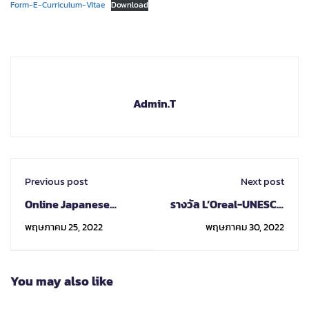
Form-E-Curriculum-Vitae
Download
Admin.T
Previous post
Next post
Online Japanese
รางวัล L’Oreal-UNESCO
Program "SORAMITSU"
for Women in Science
พฤษภาคม 25, 2022
พฤษภาคม 30, 2022
2022 summer
International Award
ประจำปี ค.ศ. 2023
You may also like