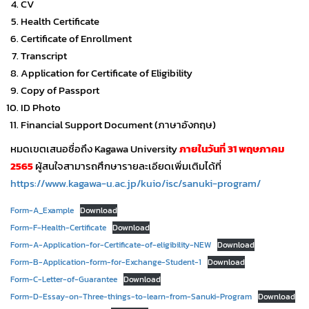
CV
Health Certificate
Certificate of Enrollment
Transcript
Application for Certificate of Eligibility
Copy of Passport
ID Photo
Financial Support Document (ภาษาอังกฤษ)
หมดเขตเสนอชื่อถึง Kagawa University
ภายในวันที่ 31 พฤษภาคม
2565
ผู้สนใจสามารถศึกษารายละเอียดเพิ่มเติมได้ที่
https://www.kagawa-u.ac.jp/kuio/isc/sanuki-program/
Form-A_Example
Download
Form-F-Health-Certificate
Download
Form-A-Application-for-Certificate-of-eligibility-NEW
Download
Form-B-Application-form-for-Exchange-Student-1
Download
Form-C-Letter-of-Guarantee
Download
Form-D-Essay-on-Three-things-to-learn-from-Sanuki-Program
Download