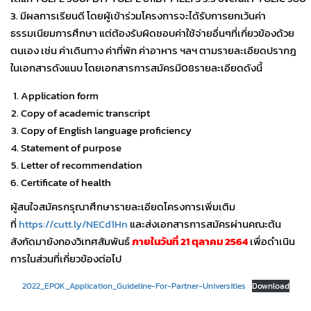
3. มีผลการเรียนดี โดยผู้เข้าร่วมโครงการจะได้รับการยกเว้นค่า
ธรรมเนียมการศึกษา แต่ต้องรับผิดชอบค่าใช้จ่ายอื่นๆที่เกี่ยวข้องด้วย
ตนเอง เช่น ค่าเดินทาง ค่าที่พัก ค่าอาหาร ฯลฯ ตามรายละเอียดปรากฎ
ในเอกสารดังแนบ โดยเอกสารการสมัครมี08รายละเอียดดังนี้
Application form
Copy of academic transcript
Copy of English language proficiency
Statement of purpose
Letter of recommendation
Certificate of health
ผู้สนใจสมัครกรุณาศึกษารายละเอียดโครงการเพิ่มเติม
ที่
https://cutt.ly/NECd1Hn
และส่งเอกสารการสมัครผ่านคณะต้น
สังกัดมายังกองวิเทศสัมพันธ์
ภายในวันที่ 21 ตุลาคม 2564
เพื่อดำเนิน
การในส่วนที่เกี่ยวข้องต่อไป
2022_EPOK_Application_Guideline-For-Partner-Universities
Download