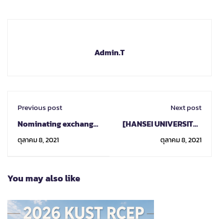
Admin.T
Previous post
Next post
Nominating exchange
[HANSEI UNIVERSITY]
students to Avans
2022-1(Spring)
ตุลาคม 8, 2021
ตุลาคม 8, 2021
University of Applied
Exchange Student
Sciences
Program
You may also like