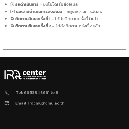
🕓
รอดำเนินการ
– ยังไม่ได้เริ่มส่งอีเมล
✉️
ระหว่างดำเนินการส่งอีเมล
– อยู่ระหว่างการจัดส่ง
🔁
ติดตามอีเมลครั้งที่ 1
– ได้ส่งติดตามครั้งที่ 1 แล้ว
🔁
ติดตามอีเมลครั้งที่ 2
– ได้ส่งติดตามครั้งที่ 2 แล้ว
Tel: 66 5394 3661 to 8
Email: irdcmu@cmu.ac.th