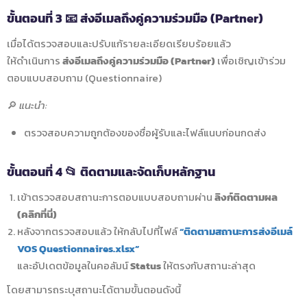
ขั้นตอนที่ 3
📧 ส่งอีเมลถึงคู่ความร่วมมือ (Partner)
เมื่อได้ตรวจสอบและปรับแก้รายละเอียดเรียบร้อยแล้ว
ให้ดำเนินการ
ส่งอีเมลถึงคู่ความร่วมมือ (Partner)
เพื่อเชิญเข้าร่วม
ตอบแบบสอบถาม (Questionnaire)
🔎
แนะนำ:
ตรวจสอบความถูกต้องของชื่อผู้รับและไฟล์แนบก่อนกดส่ง
ขั้นตอนที่ 4
📂 ติดตามและจัดเก็บหลักฐาน
เข้าตรวจสอบสถานะการตอบแบบสอบถามผ่าน
ลิงก์ติดตามผล
(คลิกที่นี่)
หลังจากตรวจสอบแล้ว ให้กลับไปที่ไฟล์
“ติดตามสถานะการส่งอีเมล์
VOS Questionnaires.xlsx”
และอัปเดตข้อมูลในคอลัมน์
Status
ให้ตรงกับสถานะล่าสุด
โดยสามารถระบุสถานะได้ตามขั้นตอนดังนี้