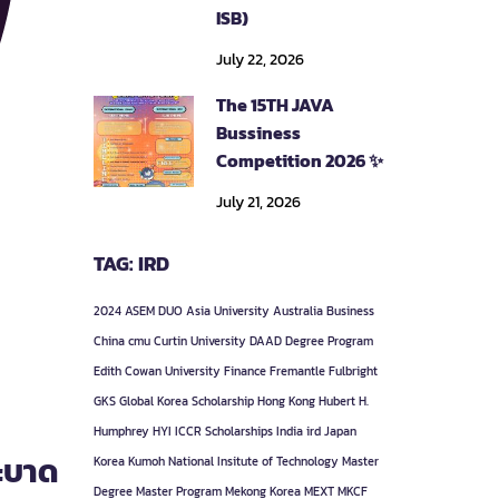
ISB)
July 22, 2026
The 15TH JAVA
Bussiness
Competition 2026 ✨
July 21, 2026
TAG: IRD
2024
ASEM DUO
Asia University
Australia
Business
China
cmu
Curtin University
DAAD
Degree Program
Edith Cowan University
Finance
Fremantle
Fulbright
GKS
Global Korea Scholarship
Hong Kong
Hubert H.
Humphrey
HYI
ICCR Scholarships
India
ird
Japan
ะบาด
Korea
Kumoh National Insitute of Technology
Master
Degree
Master Program
Mekong Korea
MEXT
MKCF