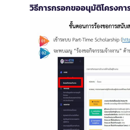
วิธีการกรอกขออนุมัติโครงก