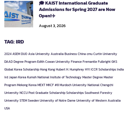
🎓 KAIST International Graduate
Admissions for Spring 2027 are Now
Open!✈️
August 3, 2026
TAG: IRD
2024
ASEM DUO
Asia University
Australia
Business
China
cmu
Curtin University
DAAD
Degree Program
Edith Cowan University
Finance
Fremantle
Fulbright
GKS
Global Korea Scholarship
Hong Kong
Hubert H. Humphrey
HYI
ICCR Scholarships
India
ird
Japan
Korea
Kumoh National Insitute of Technology
Master Degree
Master
Program
Mekong Korea
MEXT
MKCF #8
Murdoch University
National Chengchi
University
NCCU
Post Graduate
Scholarship
Scholarships
Southwest Forestry
University
STEM
Sweden
University of Notre Dame
University of Western Australia
USA