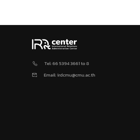
Tel: 66 5394 3661 to 8
Email: irdcmu@cmu.ac.th