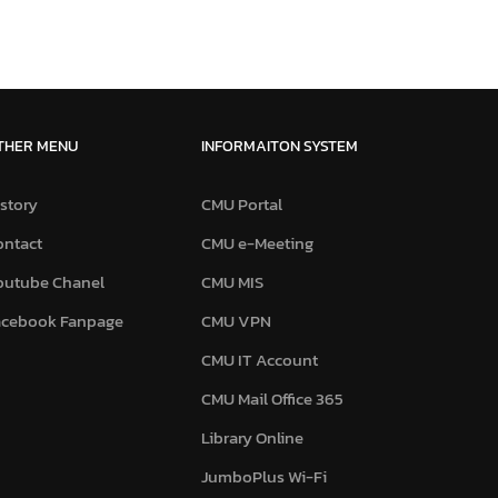
THER MENU
INFORMAITON SYSTEM
story
CMU Portal
ontact
CMU e-Meeting
outube Chanel
CMU MIS
acebook Fanpage
CMU VPN
CMU IT Account
CMU Mail Office 365
Library Online
JumboPlus Wi-Fi