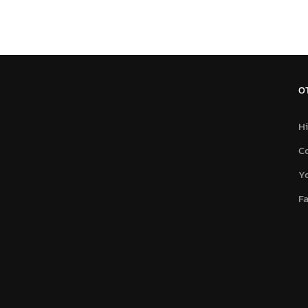
O
Hi
C
Y
F