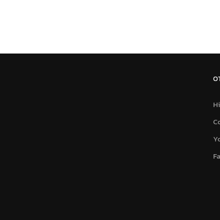
O
Hi
C
Y
F