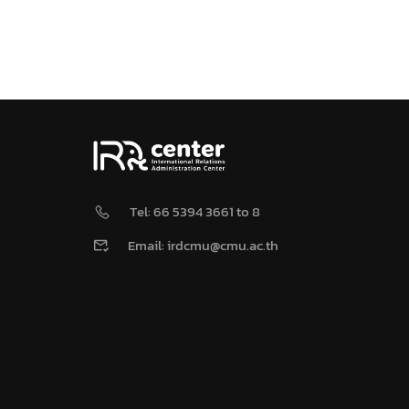
Tel: 66 5394 3661 to 8
Email: irdcmu@cmu.ac.th