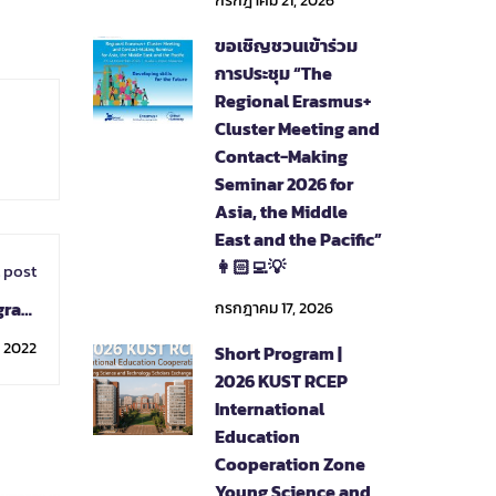
กรกฎาคม 21, 2026
ขอเชิญชวนเข้าร่วม
การประชุม “The
Regional Erasmus+
Cluster Meeting and
Contact-Making
Seminar 2026 for
Asia, the Middle
East and the Pacific”
👩🏻‍💻💡
 post
ogram
กรกฎาคม 17, 2026
 2023
 2022
Short Program |
2026 KUST RCEP
International
Education
Cooperation Zone
Young Science and