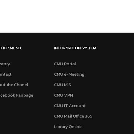
THER MENU
INFORMAITON SYSTEM
story
CMU Portal
ontact
CMU e-Meeting
outube Chanel
CMU MIS
acebook Fanpage
CMU VPN
CMU IT Account
CMU Mail Office 365
Library Online