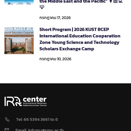
the Middle East and the Pacific” 👩🏻‍💻
💡
กรกฎาคม 17, 2026
Short Program | 2026 KUST RCEP
International Education Cooperation
Zone Young Science and Technology
Scholars Exchange Camp
กรกฎาคม 10, 2026
Tel: 66 5394 3661 to 8
Email: irdcmu@cmu.ac.th