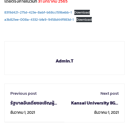
โดยตรงภายในวันที่
31 มกราคม 2565
8319d421-275d-423e-8abf-b68cc159bebb-1
Download
a3b821ee-008a-4332-bfa9-9458d44f983d-1
Download
Admin.T
Previous post
Next post
รัฐบาลอินเดียขอเชิญผู้
Kansai University IIGE:
สนใจเข้าร่วมการฝึกอบรม
Announcing the “21st
ธันวาคม 1, 2021
ธันวาคม 1, 2021
ออนไลน์
Century Skills”
Program