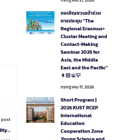
กรกฎาคม 21, 2026
ขอเชิญชวนเข้าร่วม
การประชุม “The
Regional Erasmus+
Cluster Meeting and
Contact-Making
Seminar 2026 for
Asia, the Middle
East and the Pacific”
👩🏻‍💻💡
กรกฎาคม 17, 2026
Short Program |
2026 KUST RCEP
International
 post
Education
ity -
Cooperation Zone
oject
Young Science and