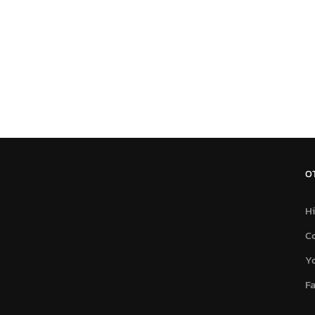
O
Hi
C
Y
F