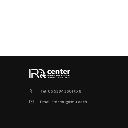
Tel: 66 5394 3661 to 8
Email: irdcmu@cmu.ac.th