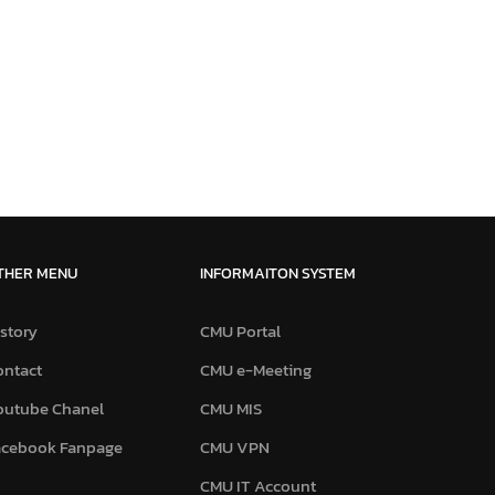
THER MENU
INFORMAITON SYSTEM
story
CMU Portal
ontact
CMU e-Meeting
outube Chanel
CMU MIS
acebook Fanpage
CMU VPN
CMU IT Account