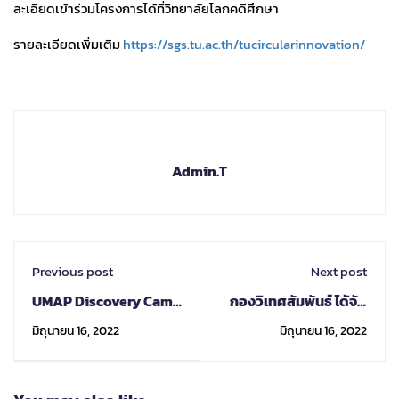
ละเอียดเข้าร่วมโครงการได้ที่วิทยาลัยโลกคดีศึกษา
รายละเอียดเพิ่มเติม
https://sgs.tu.ac.th/tucircularinnovation/
Admin.T
Previous post
Next post
UMAP Discovery Camp
กองวิเทศสัมพันธ์ ได้จัด
- Student
โครงการฝึกอบรมเชิง
มิถุนายน 16, 2022
มิถุนายน 16, 2022
Applications Due
ปฏิบัติการระบบ CMU
MoU Online