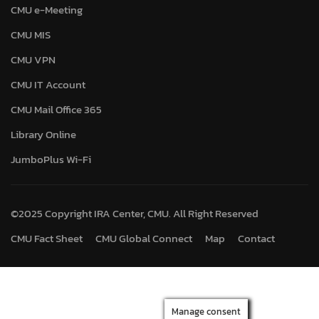
CMU e-Meeting
CMU MIS
CMU VPN
CMU IT Account
CMU Mail Office 365
Library Online
JumboPlus Wi-Fi
©2025 Copyright IRA Center, CMU. All Right Reserved
CMU Fact Sheet
CMU Global Connect
Map
Contact
Manage consent