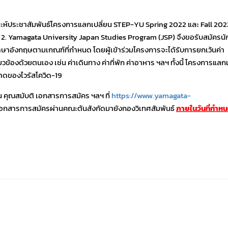
ะห์ประชาสัมพันธ์โครงการแลกเปลี่ยน STEP-YU Spring 2022 และ Fall 2022 
2. Yamagata University Japan Studies Program (JSP) จึงขอรับสมัครนั
ือภาษาอังกฤษตามเกณฑ์ที่กำหนด โดยผู้เข้าร่วมโครงการจะได้รับการยกเว้นค่า
ยวข้องด้วยตนเอง เช่น ค่าเดินทาง ค่าที่พัก ค่าอาหาร ฯลฯ ทั้งนี้ โครงการแลก
บาดของไวรัสโควิด-19
น คุณสมับติ เอกสารการสมัคร ฯลฯ ที่
https://www.yamagata-
อกสารการสมัครผ่านคณะต้นสังกัดมายังกองวิเทศสัมพันธ์
ภายในวันที่กำห