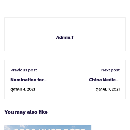
Admin.T
Previous post
Next post
Nomination for
China Medical
Kristianstad
University Taiwan
ตุลาคม 4, 2021
ตุลาคม 7, 2021
University in Spring
Admission
2022 is Now Open
Information-2022
Spring
You may also like