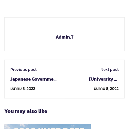
Admin.T
Previous post
Next post
Japanese Government
[University of
(MEXT) scholarship
Tsukuba] Call for
มีนาคม 8, 2022
มีนาคม 8, 2022
2022 (Japanese
Nomination/Application
Studies Students,
- Exchange Program
NIKKENSEI)
for Fall 2022
You may also like
_Ochanomizu
University