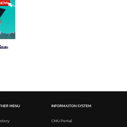
ีและ
THER MENU
INFORMAITON SYSTEM
story
CMU Portal