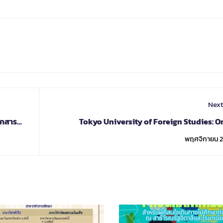
Next
อกสาร
Tokyo University of Foreign Studies: O
Document
Japanese Language Courses (Winter 
พฤศจิกายน 2