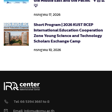
the Middle East and the Pacific” 👩🏻‍💻
💡
กรกฎาคม 17, 2026
Short Program | 2026 KUST RCEP
International Education Cooperation
Zone Young Science and Technology
Scholars Exchange Camp
กรกฎาคม 10, 2026
Tel: 66 5394 3661 to 8
Email: irdcmu@cmu.ac.th