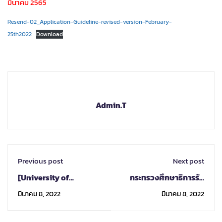
มีนาคม 2565
Resend-02_Application-Guideline-revised-version-February-
25th2022
Download
Admin.T
Previous post
Next post
[University of
กระทรวงศึกษาธิการรับ
Tsukuba] Call for
สมัครตำแหน่งผู้อำนวย
มีนาคม 8, 2022
มีนาคม 8, 2022
Nomination/Application
การศูนย์ระดับภูมิภาค
- Exchange Program
for Fall 2022