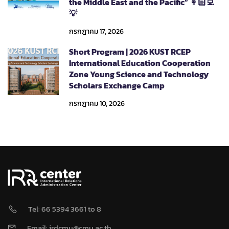
the Middle East and the Pacific” 👩🏻‍💻
💡
กรกฎาคม 17, 2026
Short Program | 2026 KUST RCEP
International Education Cooperation
Zone Young Science and Technology
Scholars Exchange Camp
กรกฎาคม 10, 2026
Tel: 66 5394 3661 to 8
Email: irdcmu@cmu.ac.th