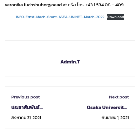
veronika.fuchshuber@oead.at หรือ โทร. +43 1 534 08 – 409
INFO-Ernst-Mach-Grant-ASEA-UNINET-March-2022
Download
Admin.T
Previous post
Next post
ประชาสัมพันธ์
Osaka University-
Innovation and
Wide incoming
สิงหาคม 31, 2021
กันยายน 1, 2021
Entrepreneurship
exchange programs
Competition 2021
Spring 2022 intake