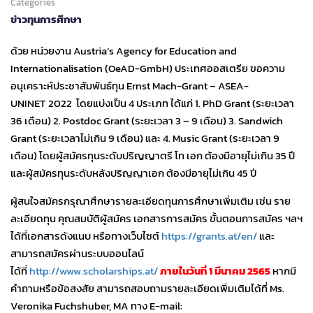
Categories
ข่าวทุนการศึกษา
ด้วย หน่วยงาน Austria’s Agency for Education and
Internationalisation (OeAD-GmbH) ประเทศออสเตรีย ขอความ
อนุเคราะห์ประชาสัมพันธ์ทุน Ernst Mach-Grant – ASEA-
UNINET 2022 โดยแบ่งเป็น 4 ประเภท ได้แก่ 1. PhD Grant (ระยะเวลา
36 เดือน) 2. Postdoc Grant (ระยะเวลา 3 – 9 เดือน) 3. Sandwich
Grant (ระยะเวลาไม่เกิน 9 เดือน) และ 4. Music Grant (ระยะเวลา 9
เดือน) โดยผู้สมัครทุนระดับปริญญาตรี โท เอก ต้องมีอายุไม่เกิน 35 ปี
และผู้สมัครทุนระดับหลังปริญญาเอก ต้องมีอายุไม่เกิน 45 ปี
ผู้สนใจสมัครกรุณาศึกษารายละเอียดทุนการศึกษาเพิ่มเติม เช่น ราย
ละเอียดทุน คุณสมบัติผู้สมัคร เอกสารการสมัคร ขั้นตอนการสมัคร ฯลฯ
ได้ที่เอกสารดังแนบ หรือทางเว็บไซต์
https://grants.at/en/
และ
สามารถสมัครผ่านระบบออนไลน์
ได้ที่
http://www.scholarships.at/
ภายในวันที่ 1 มีนาคม 2565
หากมี
คำถามหรือข้อสงสัย สามารถสอบถามรายละเอียดเพิ่มเติมได้ที่ Ms.
Veronika Fuchshuber, MA ทาง E-mail: