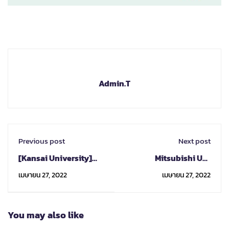
Admin.T
Previous post
Next post
[Kansai University]
Mitsubishi UFJ
Gentle reminder
Foundation
เมษายน 27, 2022
เมษายน 27, 2022
about 2022 Summer
Scholarship Program
Intensive Japanese
FY 2022
Language and Culture
You may also like
Course : IJLC