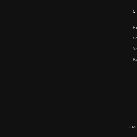
O
Hi
C
Y
F
d
CMU