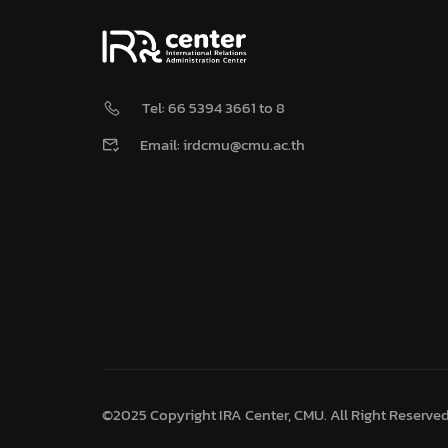
Tel: 66 5394 3661 to 8
Email: irdcmu@cmu.ac.th
©2025 Copyright IRA Center, CMU. All Right Reserve