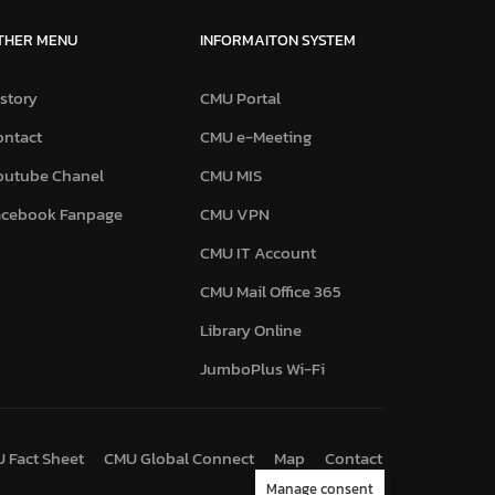
THER MENU
INFORMAITON SYSTEM
story
CMU Portal
ontact
CMU e-Meeting
outube Chanel
CMU MIS
acebook Fanpage
CMU VPN
CMU IT Account
CMU Mail Office 365
Library Online
JumboPlus Wi-Fi
 Fact Sheet
CMU Global Connect
Map
Contact
Manage consent