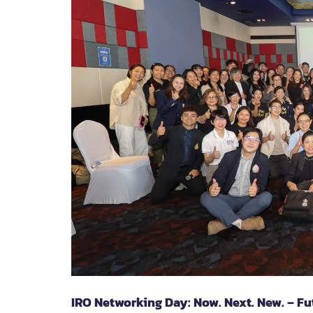
KYOTO
UNIVERSITY
และ
จัด
กิจกรรม
KYOTO
UNIVERSITY
MINI
FAIR
2026
เพื่อ
ส่ง
เสริม
โอกาส
ทางการ
ศึกษา
และ
การ
แลก
เปลี่ยน
ระดับ
นานาชาติ
IRO Networking Day: Now. Next. New. – Fut
ให้