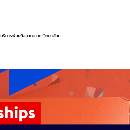
ย์บริหารพันธกิจสากล มหาวิทยาลัยเ …