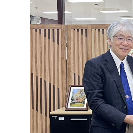
พัฒนา
ทักษะ
ที่
จำเป็น
สำหรับ
งาน
ด้าน
ต่าง
ประเทศ
สร้าง
กลุ่ม
เครือ
ข่าย
นักการ
ทูต
ของ
มหาวิทยาลัย
เชียงใหม่
ประจำ
ปี
2569
(CERTIFIED