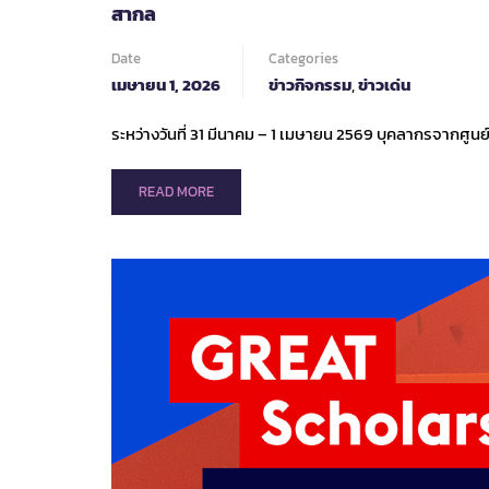
สากล
แก่
นักศึกษา
Date
Categories
เมษายน 1, 2026
ข่าวกิจกรรม
,
ข่าวเด่น
ระหว่างวันที่ 31 มีนาคม – 1 เมษายน 2569 บุคลากรจากศูน
READ
READ MORE
MORE
ABOUT
IRO
NETWORKING
DAY:
NOW.
NEXT.
NEW.
–
FUTURE-
READY
IROS
เสริม