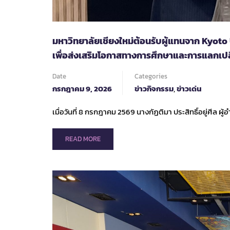
INTERNATIONAL
AMBASSADOR:
CIAM
2026)
มหาวิทยาลัยเชียงใหม่ต้อนรับผู้แทนจาก Kyot
เพื่อส่งเสริมโอกาสทางการศึกษาและการแลกเปลี
Date
Categories
กรกฎาคม 9, 2026
ข่าวกิจกรรม
,
ข่าวเด่น
เมื่อวันที่ 8 กรกฎาคม 2569 นางกัฏติมา ประสิทธิ์อยู่ศีล ผ
READ
READ MORE
MORE
ABOUT
มหาวิทยาลัย
เชียงใหม่
ต้อนรับ
ผู้
แทน
จาก