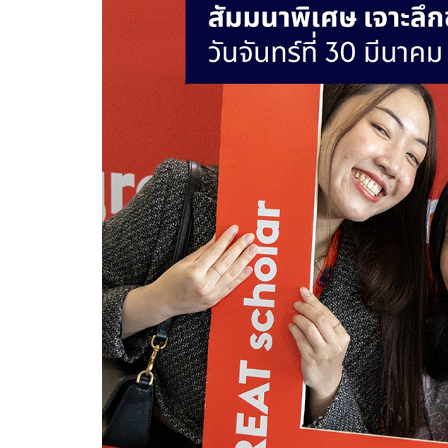
ศักยภาพ
หน่วย
งาน
วิเทศสัมพันธ์
สู่
ความ
เป็น
สากล