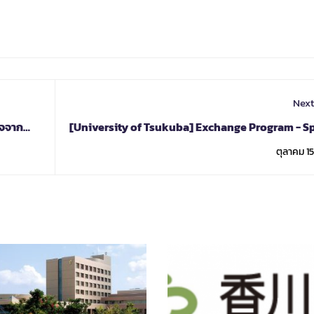
Next
จจาก
[University of Tsukuba] Exchange Program - S
Semester 
ตุลาคม 15