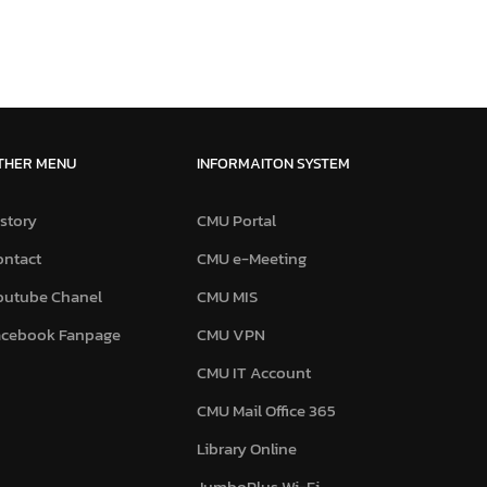
THER MENU
INFORMAITON SYSTEM
story
CMU Portal
ontact
CMU e-Meeting
outube Chanel
CMU MIS
acebook Fanpage
CMU VPN
CMU IT Account
CMU Mail Office 365
Library Online
JumboPlus Wi-Fi