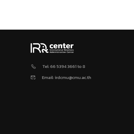
Tel: 66 5394 3661 to 8
Email: irdcmu@cmu.ac.th