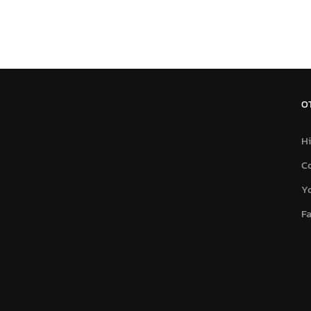
O
Hi
C
Y
F