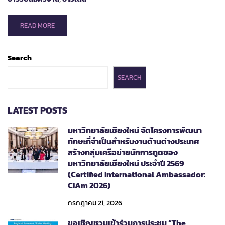
READ
READ MORE
MORE
ABOUT
ประกาศ
Search
รับ
สมัคร
SEARCH
บุคคล
เพื่อ
สอบ
LATEST POSTS
คัด
เลือก
มหาวิทยาลัยเชียงใหม่ จัดโครงการพัฒนา
บรรจุ
ทักษะที่จำเป็นสำหรับงานด้านต่างประเทศ
เป็น
สร้างกลุ่มเครือข่ายนักการทูตของ
พนักงาน
มหาวิทยาลัยเชียงใหม่ ประจำปี 2569
มหาวิทยาลัย
(Certified International Ambassador:
ชั่วคราว
CIAm 2026)
(พนักงาน
ปฏิบัติ
กรกฎาคม 21, 2026
งาน)
ขอเชิญชวนเข้าร่วมการประชุม “The