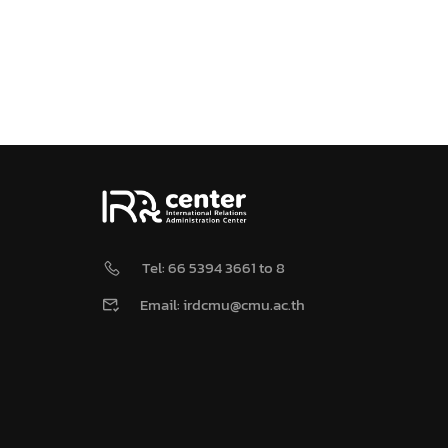
Tel: 66 5394 3661 to 8
Email: irdcmu@cmu.ac.th