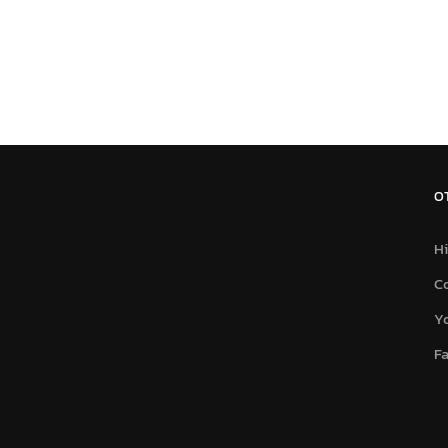
O
Hi
C
Y
F