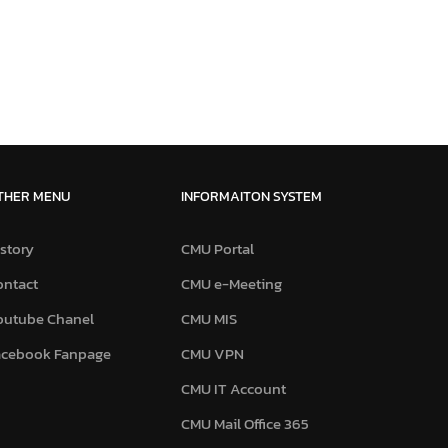
THER MENU
INFORMAITON SYSTEM
story
CMU Portal
ontact
CMU e-Meeting
outube Chanel
CMU MIS
acebook Fanpage
CMU VPN
CMU IT Account
CMU Mail Office 365