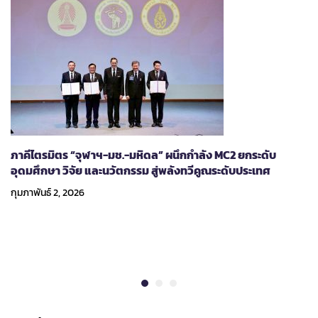
ภาคีไตรมิตร “จุฬาฯ-มช.-มหิดล” ผนึกกำลัง MC2 ยกระดับ
อุดมศึกษา วิจัย และนวัตกรรม สู่พลังทวีคูณระดับประเทศ
กุมภาพันธ์ 2, 2026