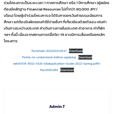
ร่วมโครงการเป็นระยะเวลา 1 ภาคการศึกษา หรือ 1 ปีการศึกษา (ผู้สมัคร
ต้องมีหลักฐาน Financial Resources ไม่ต่ำกว่า 80,000 JPY/
เดือน) โดยผู้เข้าร่วมโครงการจะได้รับการยกเว้นค่าธรรมเนียมการ
ศึกษา แต่ต้องรับผิดชอบค่าใช้จ่ายอื่นๆ ที่เกี่ยวข้องด้วยตัวเอง เช่นค่า
เดินทางระหว่างประเทศ ค่าเดินทางภายในประเทศ ค่าอาหาร ค่าที่พัก
ฯลฯ ทั้งนี้ เนื่องจากสถานการณ์โควิด-19 อาจมีการเลื่อนหรือยกเลิก
โครงการ
Factsheet-20222021.08.27
Download
Points-to-understand-before-applying
Download
ee610478-9532-4426-b5eApplication-Guide-2022-Spring.pdf9-
f1acd139cd65
Download
Admin.T