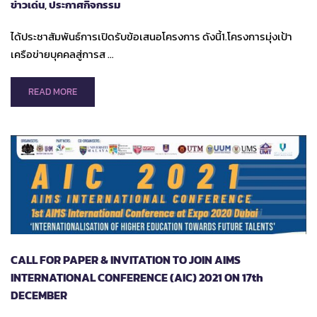
ข่าวเด่น
,
ประกาศกิจกรรม
ได้ประชาสัมพันธ์การเปิดรับข้อเสนอโครงการ ดังนี้1.โครงการมุ่งเป้า
เครือข่ายบุคคลสู่การส …
READ
READ MORE
MORE
ABOUT
ขยาย
ระยะ
เวลา
การ
เปิด
รับ
ข้อ
เสนอ
โครงการ
CALL FOR PAPER & INVITATION TO JOIN AIMS
ภาย
ใต้
INTERNATIONAL CONFERENCE (AIC) 2021 ON 17th
การ
DECEMBER
ขับ