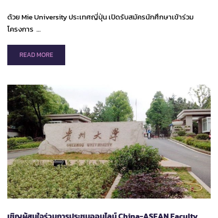
ด้วย Mie University ประเทศญี่ปุ่น เปิดรับสมัครนักศึกษาเข้าร่วม
โครงการ …
READ
READ MORE
MORE
ABOUT
MIE
UNIVERSITY
ONLINE
JAPANESE
LANGUAGE
COURSES
IN
FALL
SEMESTER,
2021
เชิญผู้สนใจร่วมการประชุมออนไลน์ China-ASEAN Faculty