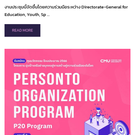
งานประชุมนี้จัดขึ้นโดยความร่วมมือระหว่าง Directorate-General for
Education, Youth, Sp …
READ
READ MORE
MORE
ABOUT
ขอ
เชิญ
ชวน
เข้า
ร่วม
การ
ประชุม
“THE
REGIONAL
ERASMUS+
CLUSTER
MEETING
AND
CONTACT-
MAKING