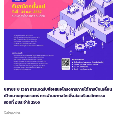
SEMINAR
2026
FOR
ASIA,
THE
MIDDLE
EAST
AND
THE
PACIFIC”
👩🏻‍💻
💡
ขยายระยะเวลา การเปิดรับข้อเสนอโครงการภายใต้การขับเคลื่อน
เป้าหมายยุทธศาสตร์ การพัฒนากลไกเพื่อส่งเสริมนวัตกรรม
รอบที่ 2 ประจำปี 2566
Categories