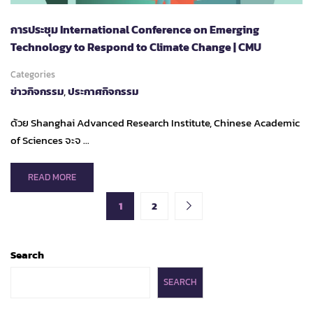
ASEAN
FACULTY
การประชุม International Conference on Emerging
DEVELOPMENT
TRAINING
Technology to Respond to Climate Change | CMU
ON
MODERN
Categories
AGRICULTURAL
ข่าวกิจกรรม
,
ประกาศกิจกรรม
TECHNOLOGY
ด้วย Shanghai Advanced Research Institute, Chinese Academic
of Sciences จะจ …
READ
READ MORE
MORE
ABOUT
1
2
การ
ประชุม
INTERNATIONAL
Search
CONFERENCE
ON
SEARCH
EMERGING
TECHNOLOGY