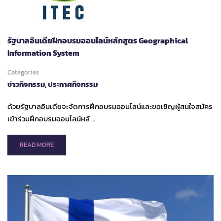
KANSAI
UNIVERSITY
รัฐบาลอินเดียฝึกอบรมออนไลน์หลักสูตร Geographical
Information System
Categories
ข่าวกิจกรรม
,
ประกาศกิจกรรม
ด้วยรัฐบาลอินเดียจะจัดการฝึกอบรมออนไลน์และขอเชิญผู้สนใจสมัคร
เข้าร่วมฝึกอบรมออนไลน์หลั …
READ
READ MORE
MORE
ABOUT
รัฐบาล
อินเดีย
ฝึก
อบรม
ออนไลน์