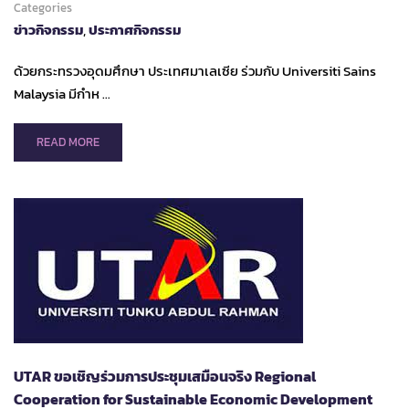
เคลื่อน
Categories
เป้า
ข่าวกิจกรรม
,
ประกาศกิจกรรม
หมาย
ยุทธศาสตร์
ด้วยกระทรวงอุดมศึกษา ประเทศมาเลเซีย ร่วมกับ Universiti Sains
การ
พัฒนา
Malaysia มีกำห …
กลไก
เพื่อ
READ
READ MORE
ส่ง
MORE
เสริม
ABOUT
นวัตกรรม
CALL
รอบ
FOR
ที่
PAPER
2
&
ประจำ
INVITATION
ปี
TO
2566
JOIN
AIMS
INTERNATIONAL
CONFERENCE
UTAR ขอเชิญร่วมการประชุมเสมือนจริง Regional
(AIC)
Cooperation for Sustainable Economic Development
2021