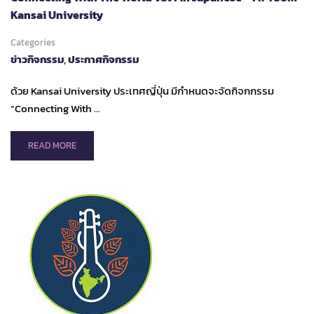
SUSTAINABLE
Kansai University
ECONOMIC
DEVELOPMENT
Categories
ข่าวกิจกรรม
,
ประกาศกิจกรรม
ด้วย Kansai University ประเทศญี่ปุ่น มีกำหนดจะจัดกิจกกรรม
“Connecting With …
READ
READ MORE
MORE
ABOUT
CONNECTING
WITH
THE
WORLD
VOL4
IN
JAPANESE
–
MI-
ROOM