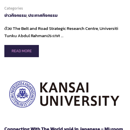
ON
17TH
Categories
DECEMBER
ข่าวกิจกรรม
,
ประกาศกิจกรรม
ด้วย The Belt and Road Strategic Research Centre, Universiti
Tunku Abdul Rahmanประเทศ …
READ
READ MORE
MORE
ABOUT
UTAR
ขอ
เชิญ
ร่วม
การ
ประชุม
เสมือน
จริง
REGIONAL
COOPERATION
FOR
Connecting With The World vol4 in Japanese – Mi-room