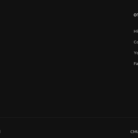
O
Hi
C
Y
F
d
CMU