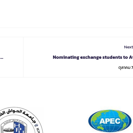
Next
n
Nominating exchange students to A
University of Applied Sci
ตุลาคม 7