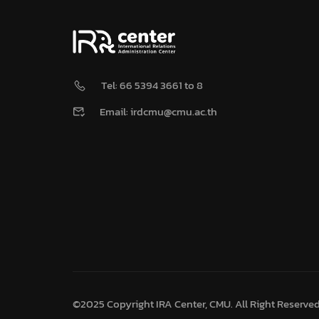
Tel: 66 5394 3661 to 8
Email: irdcmu@cmu.ac.th
©2025 Copyright IRA Center, CMU. All Right Reserve