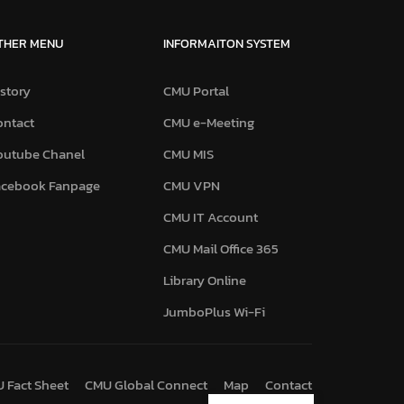
THER MENU
INFORMAITON SYSTEM
story
CMU Portal
ontact
CMU e-Meeting
outube Chanel
CMU MIS
acebook Fanpage
CMU VPN
CMU IT Account
CMU Mail Office 365
Library Online
JumboPlus Wi-Fi
 Fact Sheet
CMU Global Connect
Map
Contact