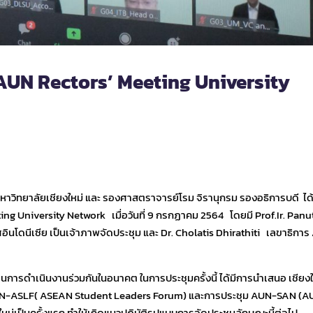
 AUN Rectors’ Meeting University
หาวิทยาลัยเชียงใหม่ และ รองศาสตราจารย์โรม จิรานุกรม รองอธิการบดี ได้
ng University Network เมื่อวันที่ 9 กรกฏาคม 2564 โดยมี Prof.Ir. Panu
นโดนีเซีย เป็นเจ้าภาพจัดประชุม และ Dr. Cholatis Dhirathiti เลขาธิกา
งแผนการดำเนินงานร่วมกันในอนาคต ในการประชุมครั้งนี้ ได้มีการนำเสนอ เชียงใ
น AUN-ASLF( ASEAN Student Leaders Forum) และการประชุม AUN-SAN (A
ใหม่เป็นครั้งแรก ทำให้เกิดแนวปฏิบัติรูปแบบการจัดประชุมลักษณะนี้ต่อไป