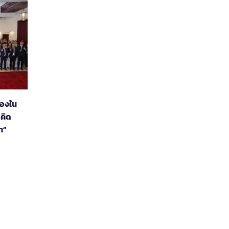
่องใน
คิด
า”