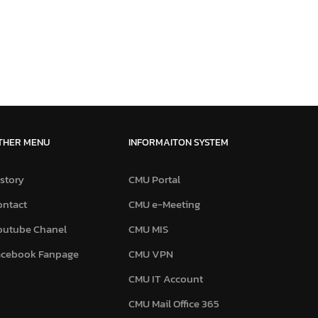
THER MENU
INFORMAITON SYSTEM
story
CMU Portal
ontact
CMU e-Meeting
outube Chanel
CMU MIS
acebook Fanpage
CMU VPN
CMU IT Account
CMU Mail Office 365