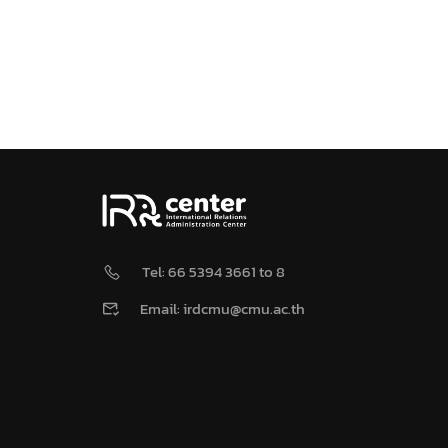
Tel: 66 5394 3661 to 8
Email: irdcmu@cmu.ac.th