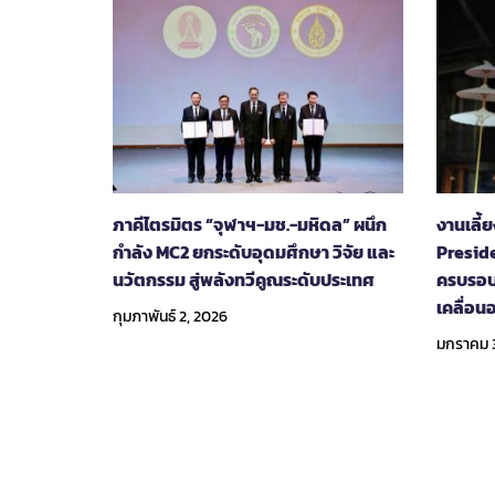
ภาคีไตรมิตร “จุฬาฯ-มช.-มหิดล” ผนึก
งานเลี้ย
กำลัง MC2 ยกระดับอุดมศึกษา วิจัย และ
Preside
นวัตกรรม สู่พลังทวีคูณระดับประเทศ
ครบรอบ 
เคลื่อ
กุมภาพันธ์ 2, 2026
มกราคม 