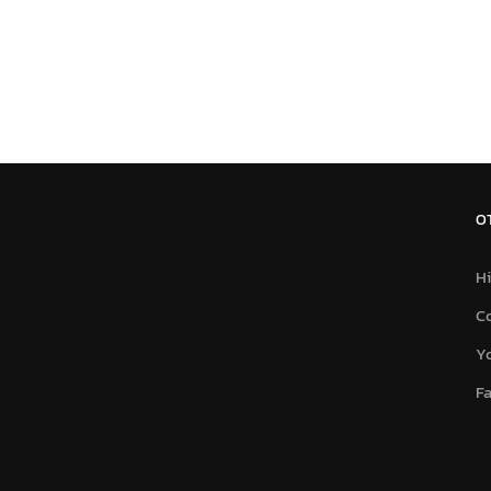
O
Hi
C
Y
F